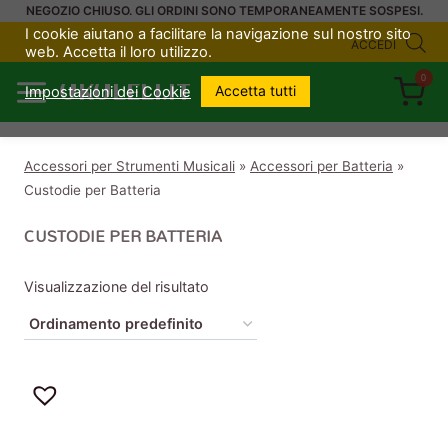
Salta
NEGOZIO CHIUSO. GLI ORDINI SONO TEMPORANEAMENTE SOSPESI.
I cookie aiutano a facilitare la navigazione sul nostro sito
al
ACCEDI
web. Accetta il loro utilizzo.
contenuto
0
UKULELI.IT
Accetta tutti
Impostazioni dei Cookie
Accessori per Strumenti Musicali
»
Accessori per Batteria
»
Custodie per Batteria
CUSTODIE PER BATTERIA
Visualizzazione del risultato