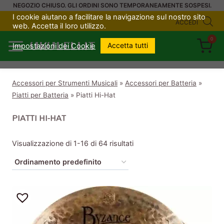
Salta
NEGOZIO CHIUSO. GLI ORDINI SONO TEMPORANEAMENTE SOSPESI.
I cookie aiutano a facilitare la navigazione sul nostro sito
al
ACCEDI
web. Accetta il loro utilizzo.
contenuto
0
UKULELI.IT
Accetta tutti
Impostazioni dei Cookie
Accessori per Strumenti Musicali
»
Accessori per Batteria
»
Piatti per Batteria
»
Piatti Hi-Hat
PIATTI HI-HAT
Visualizzazione di 1-16 di 64 risultati