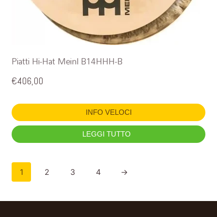
Piatti Hi-Hat Meinl B14HHH-B
€
406,00
INFO VELOCI
LEGGI TUTTO
1
2
3
4
→