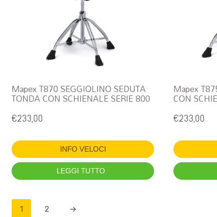
Mapex T870 SEGGIOLINO SEDUTA
Mapex T87
TONDA CON SCHIENALE SERIE 800
CON SCHIE
€
233,00
€
233,00
INFO VELOCI
LEGGI TUTTO
1
2
→