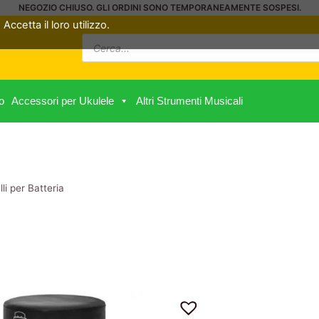
NEGOZIO CHIUSO. GLI ORDINI SONO TEMPORANEAMENTE SOSPESI.
Accetta il loro utilizzo.
Ricerca
prodotti
o
Accessori per Ukulele
Altri Strumenti Musicali
li per Batteria