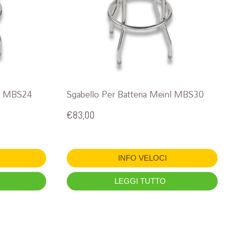
nl MBS24
Sgabello Per Batteria Meinl MBS30
€
83,00
INFO VELOCI
LEGGI TUTTO