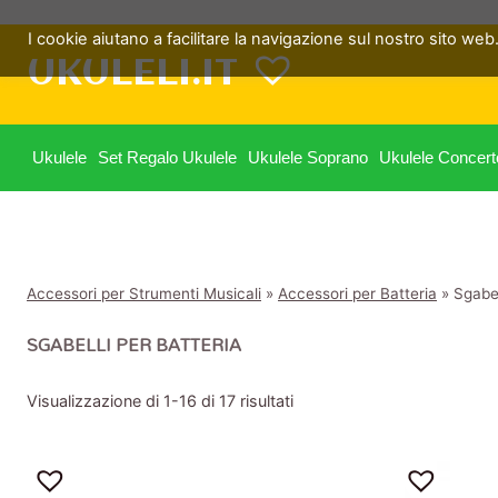
Salta
I cookie aiutano a facilitare la navigazione sul nostro sito web. 
al
UKULELI.IT
contenuto
Ukulele
Set Regalo Ukulele
Ukulele Soprano
Ukulele Concert
Accessori per Strumenti Musicali
»
Accessori per Batteria
»
Sgabel
SGABELLI PER BATTERIA
Visualizzazione di 1-16 di 17 risultati