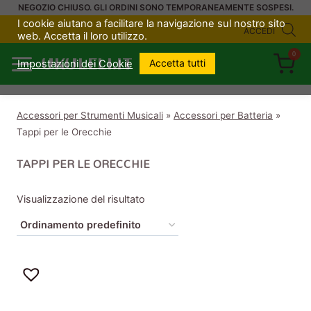
Salta
NEGOZIO CHIUSO. GLI ORDINI SONO TEMPORANEAMENTE SOSPESI.
I cookie aiutano a facilitare la navigazione sul nostro sito
al
ACCEDI
web. Accetta il loro utilizzo.
contenuto
0
UKULELI.IT
Accetta tutti
Impostazioni dei Cookie
Accessori per Strumenti Musicali
»
Accessori per Batteria
»
Tappi per le Orecchie
TAPPI PER LE ORECCHIE
Visualizzazione del risultato