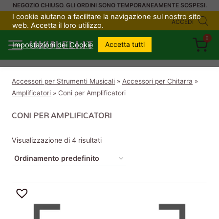
Salta
NEGOZIO CHIUSO. GLI ORDINI SONO TEMPORANEAMENTE SOSPESI.
I cookie aiutano a facilitare la navigazione sul nostro sito
al
ACCEDI
web. Accetta il loro utilizzo.
contenuto
0
UKULELI.IT
Accetta tutti
Impostazioni dei Cookie
Accessori per Strumenti Musicali
»
Accessori per Chitarra
»
Amplificatori
»
Coni per Amplificatori
CONI PER AMPLIFICATORI
Visualizzazione di 4 risultati