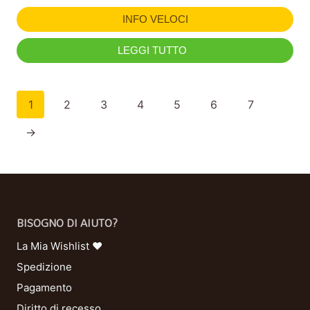
INFO VELOCI
LEGGI TUTTO
1
2
3
4
5
6
7
→
BISOGNO DI AIUTO?
La Mia Wishlist ❤
Spedizione
Pagamento
Diritto di recesso