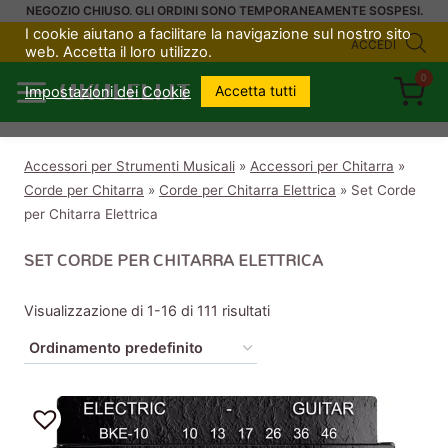
Salta
NEGOZIO CHIUSO. GLI ORDINI SONO TEMPORANEAMENTE SOSPESI.
I cookie aiutano a facilitare la navigazione sul nostro sito
al
ACCEDI
web. Accetta il loro utilizzo.
contenuto
0
UKULELI.IT
Accetta tutti
Impostazioni dei Cookie
Accessori per Strumenti Musicali
»
Accessori per Chitarra
»
Corde per Chitarra
»
Corde per Chitarra Elettrica
»
Set Corde
per Chitarra Elettrica
SET CORDE PER CHITARRA ELETTRICA
Visualizzazione di 1-16 di 111 risultati