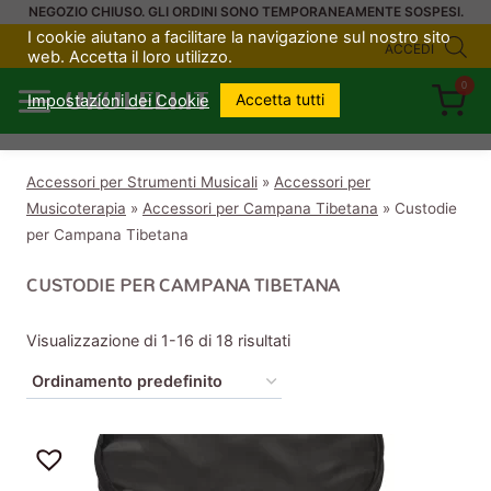
Salta
NEGOZIO CHIUSO. GLI ORDINI SONO TEMPORANEAMENTE SOSPESI.
I cookie aiutano a facilitare la navigazione sul nostro sito
al
ACCEDI
web. Accetta il loro utilizzo.
contenuto
0
UKULELI.IT
Accetta tutti
Impostazioni dei Cookie
Accessori per Strumenti Musicali
»
Accessori per
Musicoterapia
»
Accessori per Campana Tibetana
»
Custodie
per Campana Tibetana
CUSTODIE PER CAMPANA TIBETANA
Visualizzazione di 1-16 di 18 risultati