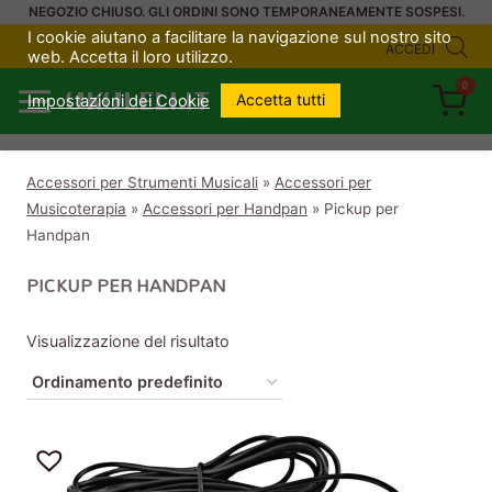
Salta
NEGOZIO CHIUSO. GLI ORDINI SONO TEMPORANEAMENTE SOSPESI.
I cookie aiutano a facilitare la navigazione sul nostro sito
al
ACCEDI
web. Accetta il loro utilizzo.
contenuto
0
UKULELI.IT
Accetta tutti
Impostazioni dei Cookie
Accessori per Strumenti Musicali
»
Accessori per
Musicoterapia
»
Accessori per Handpan
»
Pickup per
Handpan
PICKUP PER HANDPAN
Visualizzazione del risultato