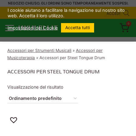
Salta
NEGOZIO CHIUSO. GLI ORDINI SONO TEMPORANEAMENTE SOSPESI.
I cookie aiutano a facilitare la navigazione sul nostro sito
al
ACCEDI
web. Accetta il loro utilizzo.
contenuto
0
UKULELI.IT
Accetta tutti
Impostazioni dei Cookie
Accessori per Strumenti Musicali
»
Accessori per
Musicoterapia
»
Accessori per Steel Tongue Drum
ACCESSORI PER STEEL TONGUE DRUM
Visualizzazione del risultato