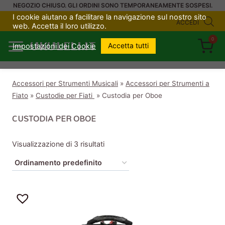
Salta
NEGOZIO CHIUSO. GLI ORDINI SONO TEMPORANEAMENTE SOSPESI.
I cookie aiutano a facilitare la navigazione sul nostro sito
al
ACCEDI
web. Accetta il loro utilizzo.
contenuto
0
UKULELI.IT
Accetta tutti
Impostazioni dei Cookie
Accessori per Strumenti Musicali
»
Accessori per Strumenti a
Fiato
»
Custodie per Fiati
»
Custodia per Oboe
CUSTODIA PER OBOE
Visualizzazione di 3 risultati