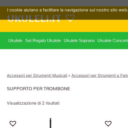
Salta
I cookie aiutano a facilitare la navigazione sul nostro sito web. 
al
UKULELI.IT
contenuto
Ukulele
Set Regalo Ukulele
Ukulele Soprano
Ukulele Concert
Accessori per Strumenti Musicali
»
Accessori per Strumenti a Fiat
SUPPORTO PER TROMBONE
Visualizzazione di 2 risultati