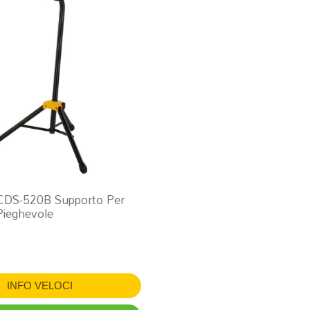
CDS-520B Supporto Per
ieghevole
INFO VELOCI