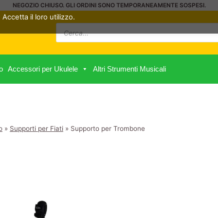
NEGOZIO CHIUSO. GLI ORDINI SONO TEMPORANEAMENTE SOSPESI.
Accetta il loro utilizzo.
Ricerca
prodotti
o
Accessori per Ukulele
Altri Strumenti Musicali
o
»
Supporti per Fiati
»
Supporto per Trombone