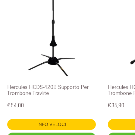
Hercules HCDS-420B Supporto Per
Hercules H
Trombone Travlite
Trombone P
€
54,00
€
35,90
INFO VELOCI