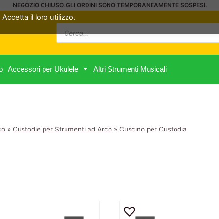
NEGOZIO CHIUSO. GLI ORDINI SONO TEMPORANEAMENTE SOSPESI.
Accetta il loro utilizzo.
Ricerca
prodotti
o
Accessori per Ukulele
Altri Strumenti Musicali
co
»
Custodie per Strumenti ad Arco
»
Cuscino per Custodia