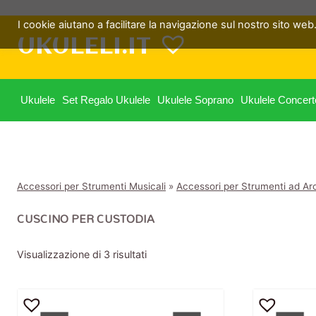
Salta
I cookie aiutano a facilitare la navigazione sul nostro sito web. 
al
UKULELI.IT
contenuto
Ukulele
Set Regalo Ukulele
Ukulele Soprano
Ukulele Concert
Accessori per Strumenti Musicali
»
Accessori per Strumenti ad Ar
CUSCINO PER CUSTODIA
Visualizzazione di 3 risultati