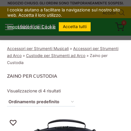
Salta
NEGOZIO CHIUSO. GLI ORDINI SONO TEMPORANEAMENTE SOSPESI.
I cookie aiutano a facilitare la navigazione sul nostro sito
al
ACCEDI
web. Accetta il loro utilizzo.
contenuto
0
UKULELI.IT
Accetta tutti
Impostazioni dei Cookie
Accessori per Strumenti Musicali
»
Accessori per Strumenti
ad Arco
»
Custodie per Strumenti ad Arco
»
Zaino per
Custodia
ZAINO PER CUSTODIA
Visualizzazione di 4 risultati