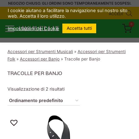
Salta
NEGOZIO CHIUSO. GLI ORDINI SONO TEMPORANEAMENTE SOSPESI.
I cookie aiutano a facilitare la navigazione sul nostro sito
al
ACCEDI
web. Accetta il loro utilizzo.
contenuto
0
UKULELI.IT
Accetta tutti
Impostazioni dei Cookie
Accessori per Strumenti Musicali
»
Accessori per Strumenti
Folk
»
Accessori per Banjo
»
Tracolle per Banjo
TRACOLLE PER BANJO
Visualizzazione di 2 risultati