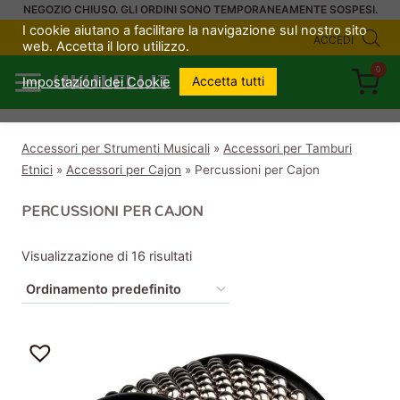
Salta
NEGOZIO CHIUSO. GLI ORDINI SONO TEMPORANEAMENTE SOSPESI.
I cookie aiutano a facilitare la navigazione sul nostro sito
al
ACCEDI
web. Accetta il loro utilizzo.
contenuto
0
UKULELI.IT
Accetta tutti
Impostazioni dei Cookie
Accessori per Strumenti Musicali
»
Accessori per Tamburi
Etnici
»
Accessori per Cajon
»
Percussioni per Cajon
PERCUSSIONI PER CAJON
Visualizzazione di 16 risultati