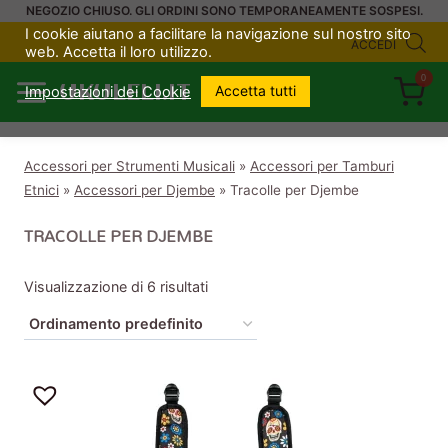
Salta
NEGOZIO CHIUSO. GLI ORDINI SONO TEMPORANEAMENTE SOSPESI.
I cookie aiutano a facilitare la navigazione sul nostro sito
al
ACCEDI
web. Accetta il loro utilizzo.
contenuto
0
UKULELI.IT
Accetta tutti
Impostazioni dei Cookie
Accessori per Strumenti Musicali
»
Accessori per Tamburi
Etnici
»
Accessori per Djembe
»
Tracolle per Djembe
TRACOLLE PER DJEMBE
Visualizzazione di 6 risultati