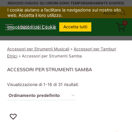
Salta
NEGOZIO CHIUSO. GLI ORDINI SONO TEMPORANEAMENTE SOSPESI.
I cookie aiutano a facilitare la navigazione sul nostro sito
al
ACCEDI
web. Accetta il loro utilizzo.
contenuto
0
UKULELI.IT
Accetta tutti
Impostazioni dei Cookie
Accessori per Strumenti Musicali
»
Accessori per Tamburi
Etnici
»
Accessori per Strumenti Samba
ACCESSORI PER STRUMENTI SAMBA
Visualizzazione di 1-16 di 31 risultati