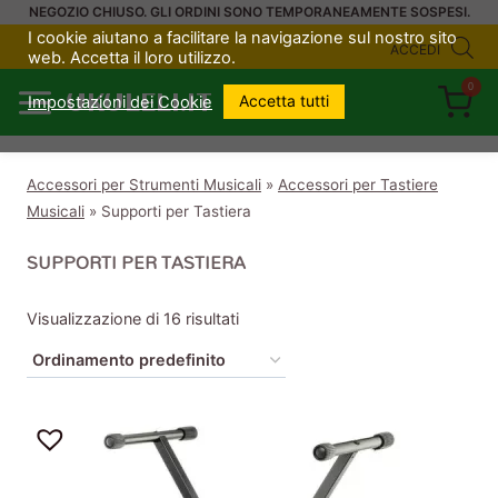
Salta
NEGOZIO CHIUSO. GLI ORDINI SONO TEMPORANEAMENTE SOSPESI.
I cookie aiutano a facilitare la navigazione sul nostro sito
al
ACCEDI
web. Accetta il loro utilizzo.
contenuto
0
UKULELI.IT
Accetta tutti
Impostazioni dei Cookie
Accessori per Strumenti Musicali
»
Accessori per Tastiere
Musicali
»
Supporti per Tastiera
SUPPORTI PER TASTIERA
Visualizzazione di 16 risultati