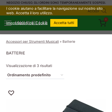
Salta
NEGOZIO CHIUSO. GLI ORDINI SONO TEMPORANEAMENTE SOSPESI.
I cookie aiutano a facilitare la navigazione sul nostro sito
al
ACCEDI
web. Accetta il loro utilizzo.
contenuto
0
UKULELI.IT
Accetta tutti
Impostazioni dei Cookie
Accessori per Strumenti Musicali
»
Batterie
BATTERIE
Visualizzazione di 3 risultati