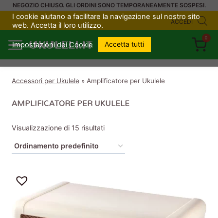
Salta
NEGOZIO CHIUSO. GLI ORDINI SONO TEMPORANEAMENTE SOSPESI.
I cookie aiutano a facilitare la navigazione sul nostro sito
al
ACCEDI
web. Accetta il loro utilizzo.
contenuto
0
UKULELI.IT
Accetta tutti
Impostazioni dei Cookie
Accessori per Ukulele
»
Amplificatore per Ukulele
AMPLIFICATORE PER UKULELE
Visualizzazione di 15 risultati