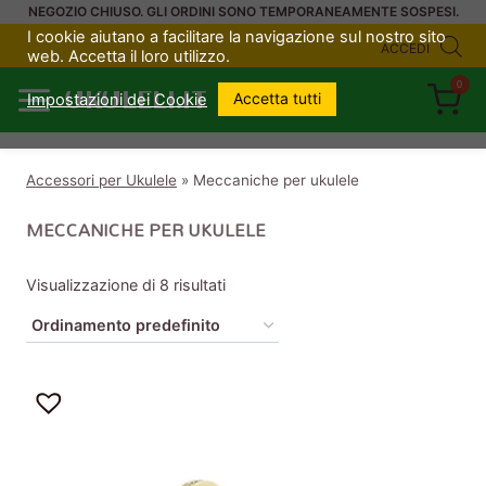
Salta
NEGOZIO CHIUSO. GLI ORDINI SONO TEMPORANEAMENTE SOSPESI.
I cookie aiutano a facilitare la navigazione sul nostro sito
al
ACCEDI
web. Accetta il loro utilizzo.
contenuto
0
UKULELI.IT
Accetta tutti
Impostazioni dei Cookie
Accessori per Ukulele
»
Meccaniche per ukulele
MECCANICHE PER UKULELE
Visualizzazione di 8 risultati