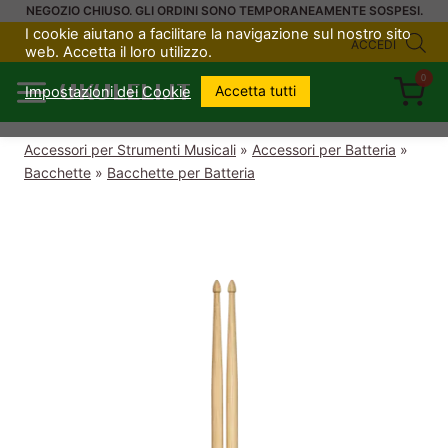
Salta
NEGOZIO CHIUSO. GLI ORDINI SONO TEMPORANEAMENTE SOSPESI.
I cookie aiutano a facilitare la navigazione sul nostro sito
al
ACCEDI
web. Accetta il loro utilizzo.
contenuto
0
UKULELI.IT
Accetta tutti
Impostazioni dei Cookie
Accessori per Strumenti Musicali
»
Accessori per Batteria
»
Bacchette
»
Bacchette per Batteria