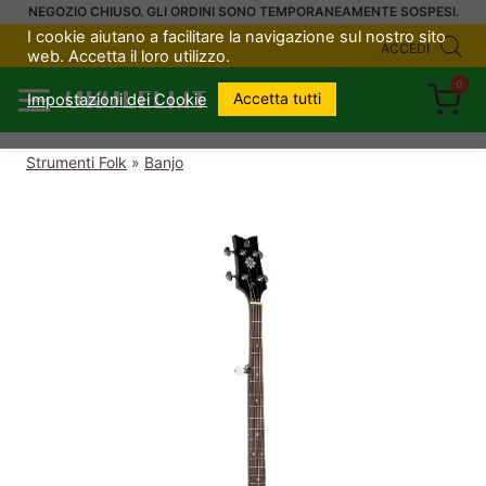
Salta
NEGOZIO CHIUSO. GLI ORDINI SONO TEMPORANEAMENTE SOSPESI.
I cookie aiutano a facilitare la navigazione sul nostro sito
al
ACCEDI
web. Accetta il loro utilizzo.
contenuto
0
UKULELI.IT
Accetta tutti
Impostazioni dei Cookie
Strumenti Folk
»
Banjo