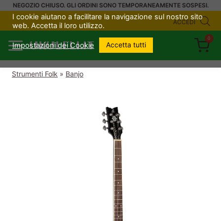
Salta
NEGOZIO CHIUSO. GLI ORDINI SONO TEMPORANEAMENTE SOSPESI.
I cookie aiutano a facilitare la navigazione sul nostro sito
al
ACCEDI
web. Accetta il loro utilizzo.
contenuto
0
UKULELI.IT
Accetta tutti
Impostazioni dei Cookie
Strumenti Folk
»
Banjo