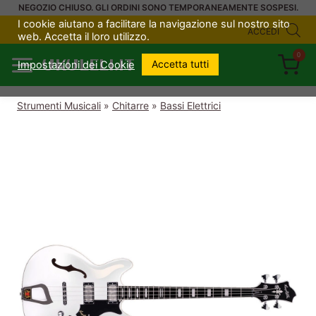
Salta
NEGOZIO CHIUSO. GLI ORDINI SONO TEMPORANEAMENTE SOSPESI.
I cookie aiutano a facilitare la navigazione sul nostro sito
al
ACCEDI
web. Accetta il loro utilizzo.
contenuto
0
UKULELI.IT
Accetta tutti
Impostazioni dei Cookie
Strumenti Musicali
»
Chitarre
»
Bassi Elettrici