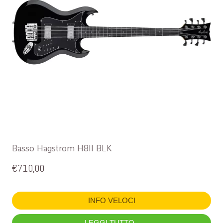
Basso Hagstrom H8II BLK
€
710,00
INFO VELOCI
LEGGI TUTTO