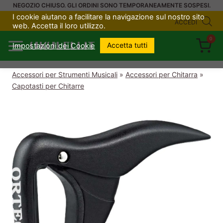
Salta
NEGOZIO CHIUSO. GLI ORDINI SONO TEMPORANEAMENTE SOSPESI.
I cookie aiutano a facilitare la navigazione sul nostro sito
al
ACCEDI
web. Accetta il loro utilizzo.
contenuto
0
UKULELI.IT
Accetta tutti
Impostazioni dei Cookie
Accessori per Strumenti Musicali
»
Accessori per Chitarra
»
Capotasti per Chitarre