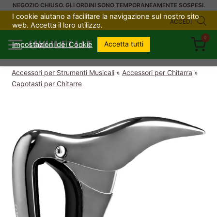
Salta
NEGOZIO CHIUSO. GLI ORDINI SONO TEMPORANEAMENTE SOSPESI.
I cookie aiutano a facilitare la navigazione sul nostro sito
al
ACCEDI
web. Accetta il loro utilizzo.
contenuto
0
UKULELI.IT
Accetta tutti
Impostazioni dei Cookie
Accessori per Strumenti Musicali
»
Accessori per Chitarra
»
Capotasti per Chitarre