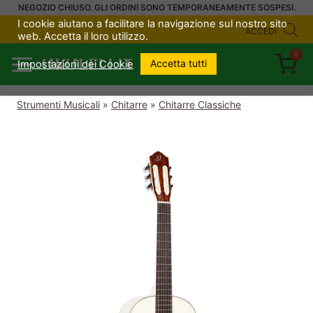
Salta
NEGOZIO CHIUSO. GLI ORDINI SONO TEMPORANEAMENTE SOSPESI.
I cookie aiutano a facilitare la navigazione sul nostro sito
al
ACCEDI
web. Accetta il loro utilizzo.
contenuto
0
UKULELI.IT
Accetta tutti
Impostazioni dei Cookie
Strumenti Musicali
»
Chitarre
»
Chitarre Classiche