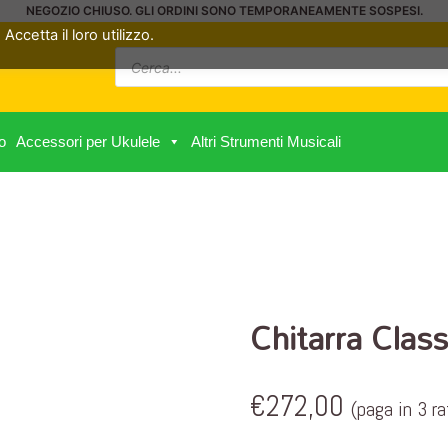
NEGOZIO CHIUSO. GLI ORDINI SONO TEMPORANEAMENTE SOSPESI.
Accetta il loro utilizzo.
Ricerca
prodotti
o
Accessori per Ukulele
Altri Strumenti Musicali
Chitarra Clas
€
272,00
(paga in 3 r