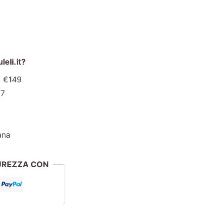
eli.it?
a €149
€7
ana
CUREZZA CON