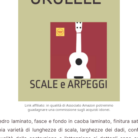
Link affiliato: in qualità di Associato Amazon potremmo
guadagnare una commissione sugli acquisti idonei.
edro laminato, fasce e fondo in caoba laminato, finitura sati
ia varietà di lunghezze di scala, larghezze dei dadi, confi