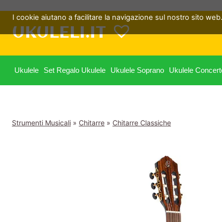
Salta
I cookie aiutano a facilitare la navigazione sul nostro sito web. 
al
UKULELI.IT
contenuto
Ukulele
Set Regalo Ukulele
Ukulele Soprano
Ukulele Concert
Strumenti Musicali
»
Chitarre
»
Chitarre Classiche