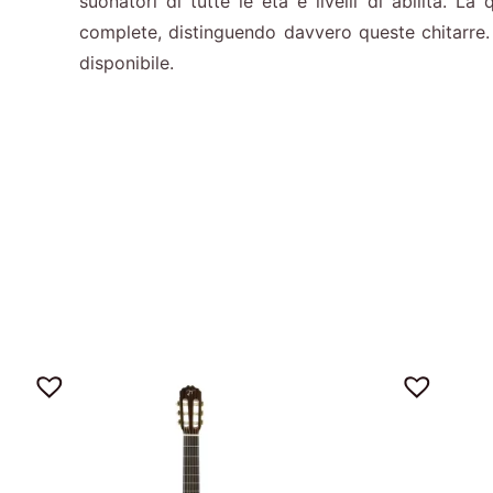
suonatori di tutte le età e livelli di abilità. L
complete, distinguendo davvero queste chitarre. 
disponibile.