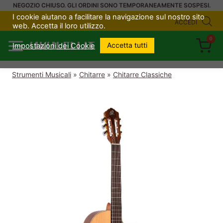
Salta
NEGOZIO CHIUSO. GLI ORDINI SONO TEMPORANEAMENTE SOSPESI.
I cookie aiutano a facilitare la navigazione sul nostro sito
al
ACCEDI
web. Accetta il loro utilizzo.
contenuto
0
UKULELI.IT
Accetta tutti
Impostazioni dei Cookie
Strumenti Musicali
»
Chitarre
»
Chitarre Classiche