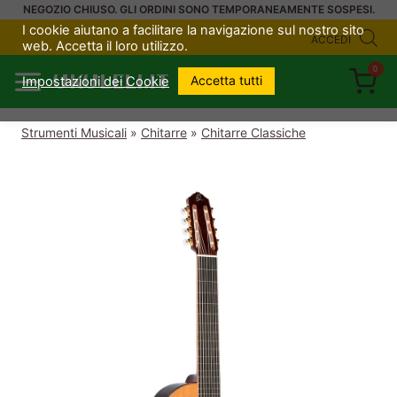
Salta
NEGOZIO CHIUSO. GLI ORDINI SONO TEMPORANEAMENTE SOSPESI.
I cookie aiutano a facilitare la navigazione sul nostro sito
al
ACCEDI
web. Accetta il loro utilizzo.
contenuto
0
UKULELI.IT
Accetta tutti
Impostazioni dei Cookie
Strumenti Musicali
»
Chitarre
»
Chitarre Classiche