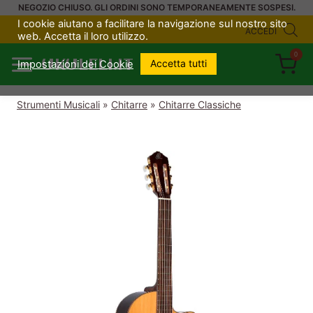
Salta
NEGOZIO CHIUSO. GLI ORDINI SONO TEMPORANEAMENTE SOSPESI.
I cookie aiutano a facilitare la navigazione sul nostro sito
al
ACCEDI
web. Accetta il loro utilizzo.
contenuto
0
UKULELI.IT
Accetta tutti
Impostazioni dei Cookie
Strumenti Musicali
»
Chitarre
»
Chitarre Classiche