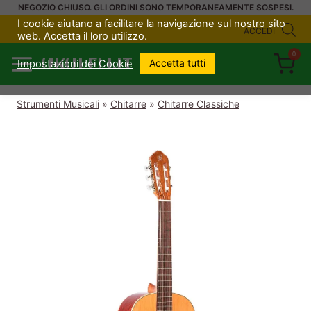
Salta
NEGOZIO CHIUSO. GLI ORDINI SONO TEMPORANEAMENTE SOSPESI.
I cookie aiutano a facilitare la navigazione sul nostro sito
al
ACCEDI
web. Accetta il loro utilizzo.
contenuto
0
UKULELI.IT
Accetta tutti
Impostazioni dei Cookie
Strumenti Musicali
»
Chitarre
»
Chitarre Classiche