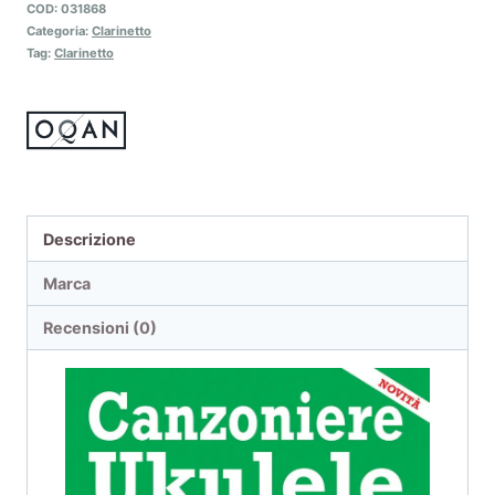
COD:
031868
Categoria:
Clarinetto
Tag:
Clarinetto
Descrizione
Marca
Recensioni (0)