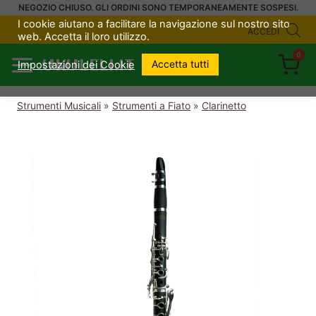
Salta
NEGOZIO CHIUSO. GLI ORDINI SONO TEMPORANEAMENTE SOSPESI.
I cookie aiutano a facilitare la navigazione sul nostro sito
al
ACCEDI
web. Accetta il loro utilizzo.
contenuto
0
UKULELI.IT
Accetta tutti
Impostazioni dei Cookie
Strumenti Musicali
»
Strumenti a Fiato
»
Clarinetto