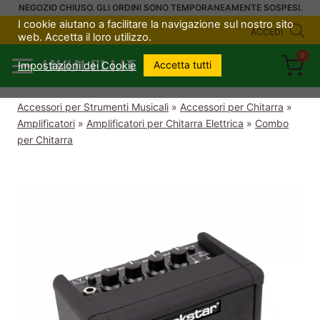
Salta
NEGOZIO CHIUSO. GLI ORDINI SONO TEMPORANEAMENTE SOSPESI.
I cookie aiutano a facilitare la navigazione sul nostro sito
al
ACCEDI
web. Accetta il loro utilizzo.
contenuto
0
UKULELI.IT
Accetta tutti
Impostazioni dei Cookie
Accessori per Strumenti Musicali
»
Accessori per Chitarra
»
Amplificatori
»
Amplificatori per Chitarra Elettrica
»
Combo
per Chitarra