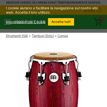
Salta
NEGOZIO CHIUSO. GLI ORDINI SONO TEMPORANEAMENTE SOSPESI.
I cookie aiutano a facilitare la navigazione sul nostro sito
al
ACCEDI
web. Accetta il loro utilizzo.
contenuto
0
UKULELI.IT
Accetta tutti
Impostazioni dei Cookie
Strumenti Folk
»
Tamburi Etnici
»
Conga