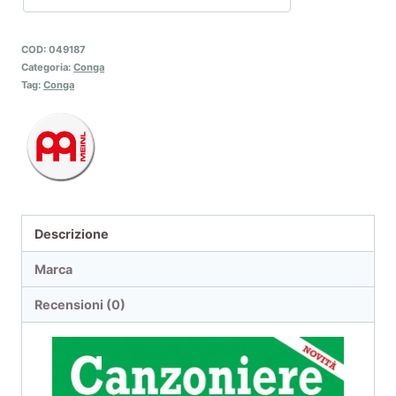
COD:
049187
Categoria:
Conga
Tag:
Conga
Descrizione
Marca
Recensioni (0)