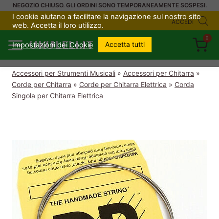
Salta
NEGOZIO CHIUSO. GLI ORDINI SONO TEMPORANEAMENTE SOSPESI.
I cookie aiutano a facilitare la navigazione sul nostro sito
al
ACCEDI
web. Accetta il loro utilizzo.
contenuto
0
UKULELI.IT
Accetta tutti
Impostazioni dei Cookie
Accessori per Strumenti Musicali
»
Accessori per Chitarra
»
Corde per Chitarra
»
Corde per Chitarra Elettrica
»
Corda
Singola per Chitarra Elettrica