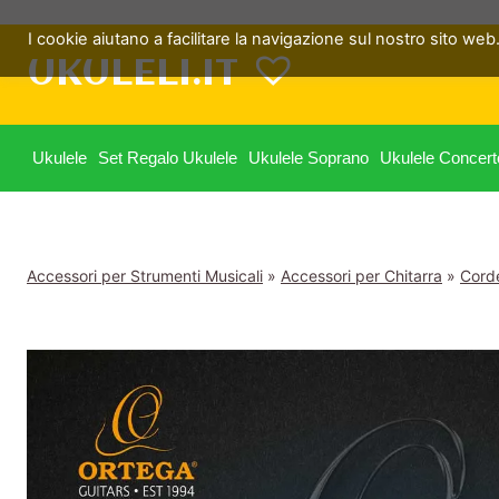
Salta
I cookie aiutano a facilitare la navigazione sul nostro sito web. 
al
UKULELI.IT
contenuto
Ukulele
Set Regalo Ukulele
Ukulele Soprano
Ukulele Concert
Accessori per Strumenti Musicali
»
Accessori per Chitarra
»
Corde