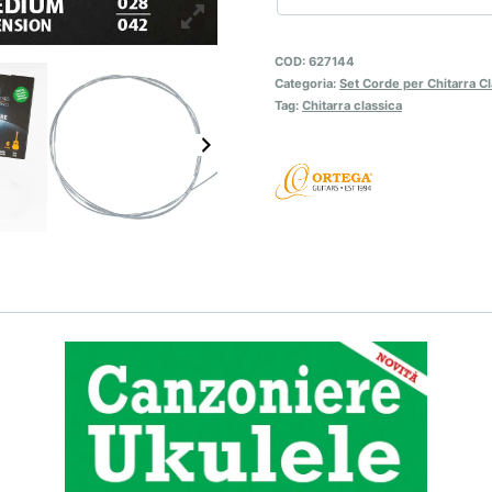
COD:
627144
Categoria:
Set Corde per Chitarra Cl
Tag:
Chitarra classica