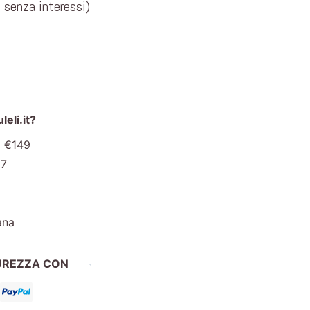
e senza interessi)
eli.it?
a €149
€7
ana
CUREZZA CON