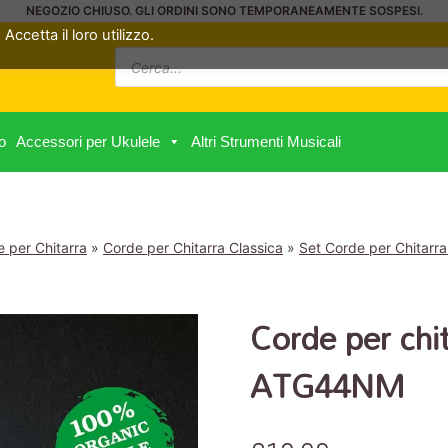
NEGOZIO CHIUSO. GLI ORDINI SONO TEMPORANEAMENTE SOSPESI.
Accetta il loro utilizzo.
Ricerca
prodotti
o
Accessori per Ukulele
Altri Strumenti Musicali
 per Chitarra
»
Corde per Chitarra Classica
»
Set Corde per Chitarra
Corde per chit
ATG44NM