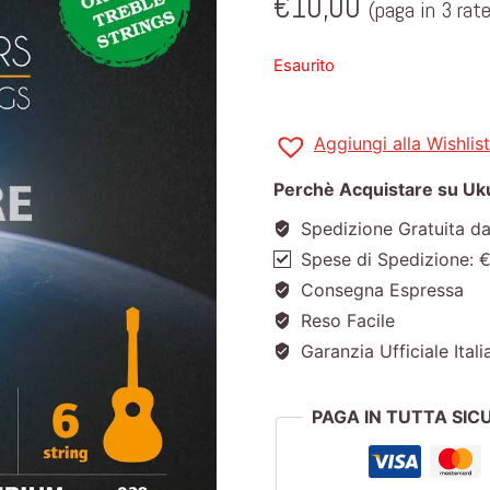
€
10,00
(paga in 3 rat
Esaurito
Aggiungi alla Wishlist
Perchè Acquistare su Ukul
Spedizione Gratuita d
Spese di Spedizione: 
Consegna Espressa
Reso Facile
Garanzia Ufficiale Itali
PAGA IN TUTTA SI