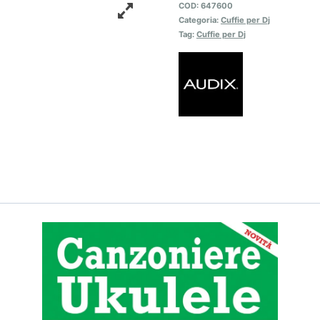
COD:
647600
Categoria:
Cuffie per Dj
Tag:
Cuffie per Dj