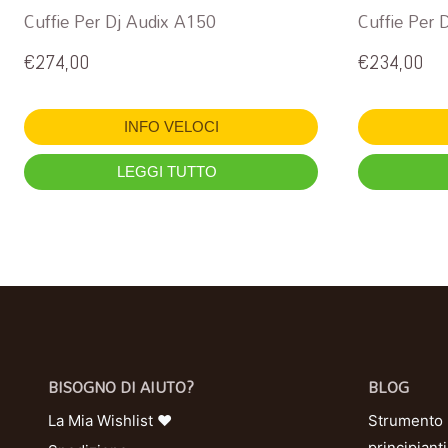
Cuffie Per Dj Audix A150
Cuffie Per 
€
274,00
€
234,00
INFO VELOCI
LEGGI TUTTO
BISOGNO DI AIUTO?
BLOG
La Mia Wishlist ❤
Strumento U
principianti