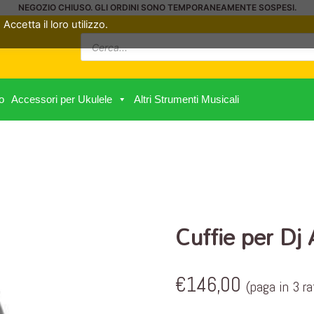
NEGOZIO CHIUSO. GLI ORDINI SONO TEMPORANEAMENTE SOSPESI.
Accetta il loro utilizzo.
Ricerca
prodotti
o
Accessori per Ukulele
Altri Strumenti Musicali
Cuffie per Dj
€
146,00
(paga in 3 r