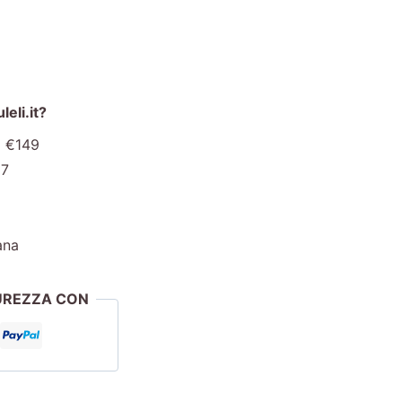
eli.it?
a €149
€7
ana
CUREZZA CON