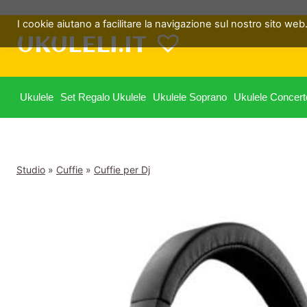
Salta
I cookie aiutano a facilitare la navigazione sul nostro sito web. 
al
UKULELI.IT
contenuto
Ukulele
Set Regalo Ukulele
Ukulele Soprano
Ukulele Concert
Studio
»
Cuffie
»
Cuffie per Dj