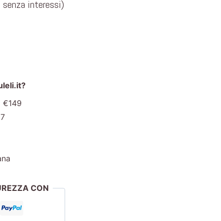
e senza interessi)
eli.it?
a €149
€7
ana
CUREZZA CON