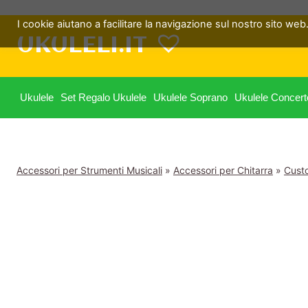
Salta
I cookie aiutano a facilitare la navigazione sul nostro sito web. 
al
UKULELI.IT
contenuto
Ukulele
Set Regalo Ukulele
Ukulele Soprano
Ukulele Concert
Accessori per Strumenti Musicali
»
Accessori per Chitarra
»
Custo