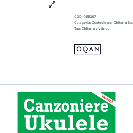
COD:
055397
Categoria:
Custodie per Chitarra Ba
Tag:
Chitarra elettrica