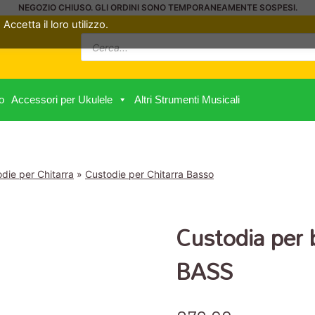
NEGOZIO CHIUSO. GLI ORDINI SONO TEMPORANEAMENTE SOSPESI.
Accetta il loro utilizzo.
Ricerca
prodotti
o
Accessori per Ukulele
Altri Strumenti Musicali
die per Chitarra
»
Custodie per Chitarra Basso
Custodia pe
BASS