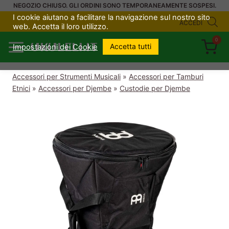
Salta
NEGOZIO CHIUSO. GLI ORDINI SONO TEMPORANEAMENTE SOSPESI.
I cookie aiutano a facilitare la navigazione sul nostro sito
al
ACCEDI
web. Accetta il loro utilizzo.
contenuto
0
UKULELI.IT
Accetta tutti
Impostazioni dei Cookie
Accessori per Strumenti Musicali
»
Accessori per Tamburi
Etnici
»
Accessori per Djembe
»
Custodie per Djembe