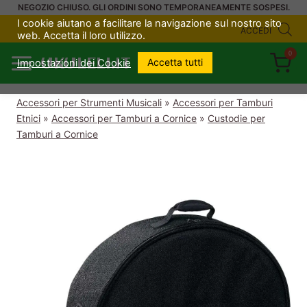
Salta
NEGOZIO CHIUSO. GLI ORDINI SONO TEMPORANEAMENTE SOSPESI.
I cookie aiutano a facilitare la navigazione sul nostro sito
al
ACCEDI
web. Accetta il loro utilizzo.
contenuto
0
UKULELI.IT
Accetta tutti
Impostazioni dei Cookie
Accessori per Strumenti Musicali
»
Accessori per Tamburi
Etnici
»
Accessori per Tamburi a Cornice
»
Custodie per
Tamburi a Cornice