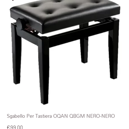
Sgabello Per Tastiera OQAN QBGM NERO-NERO
€
99,00