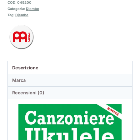
COD:
049200
Categoria:
Djembe
Tag:
Djembe
Descrizione
Marca
Recensioni (0)