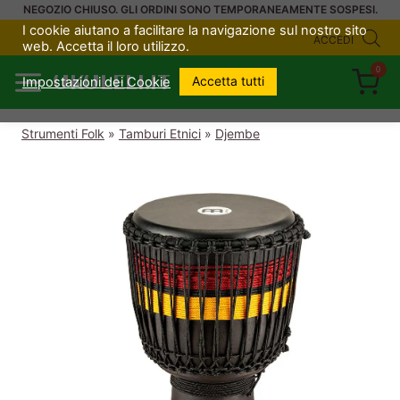
Salta
NEGOZIO CHIUSO. GLI ORDINI SONO TEMPORANEAMENTE SOSPESI.
I cookie aiutano a facilitare la navigazione sul nostro sito
al
ACCEDI
web. Accetta il loro utilizzo.
contenuto
0
UKULELI.IT
Accetta tutti
Impostazioni dei Cookie
Strumenti Folk
»
Tamburi Etnici
»
Djembe