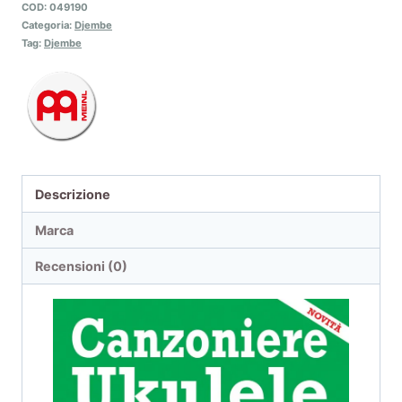
COD:
049190
Categoria:
Djembe
Tag:
Djembe
Descrizione
Marca
Recensioni (0)