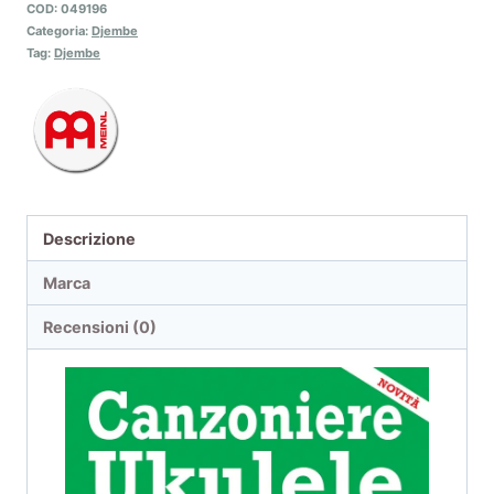
COD:
049196
Categoria:
Djembe
Tag:
Djembe
Descrizione
Marca
Recensioni (0)