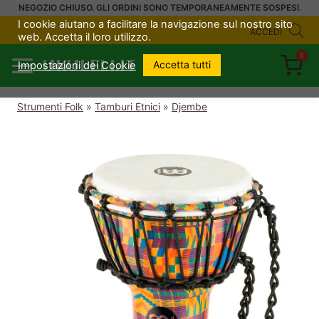
Salta
NEGOZIO CHIUSO. GLI ORDINI SONO TEMPORANEAMENTE SOSPESI.
I cookie aiutano a facilitare la navigazione sul nostro sito
al
ACCEDI
web. Accetta il loro utilizzo.
contenuto
0
UKULELI.IT
Accetta tutti
Impostazioni dei Cookie
Strumenti Folk
»
Tamburi Etnici
»
Djembe