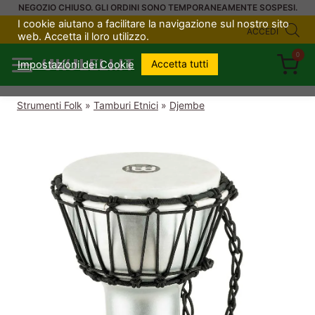
Salta
NEGOZIO CHIUSO. GLI ORDINI SONO TEMPORANEAMENTE SOSPESI.
I cookie aiutano a facilitare la navigazione sul nostro sito
al
ACCEDI
web. Accetta il loro utilizzo.
contenuto
0
UKULELI.IT
Accetta tutti
Impostazioni dei Cookie
Strumenti Folk
»
Tamburi Etnici
»
Djembe