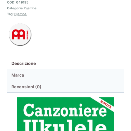
COD:
049195
Categoria:
Djembe
Tag:
Djembe
Descrizione
Marca
Recensioni (0)