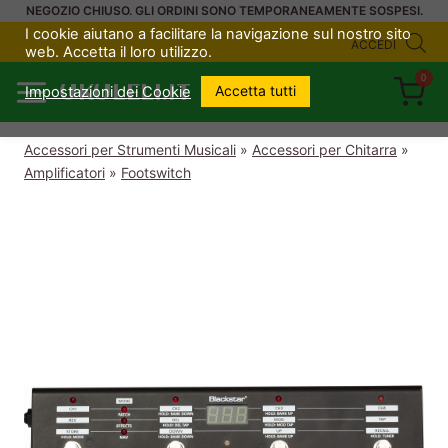
Salta
NEGOZIO CHIUSO. GLI ORDINI SONO TEMPORANEAMENTE SOSPESI.
I cookie aiutano a facilitare la navigazione sul nostro sito
al
ACCEDI
web. Accetta il loro utilizzo.
contenuto
0
UKULELI.IT
Accetta tutti
Impostazioni dei Cookie
Accessori per Strumenti Musicali
»
Accessori per Chitarra
»
Amplificatori
»
Footswitch