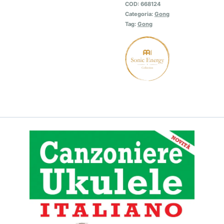
COD:
668124
Categoria:
Gong
Tag:
Gong