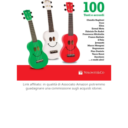
Link affiliato: in qualità di Associato Amazon potremmo
guadagnare una commissione sugli acquisti idonei.