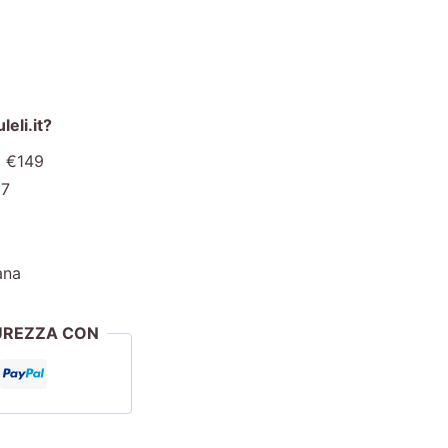
eli.it?
a €149
€7
ana
CUREZZA CON