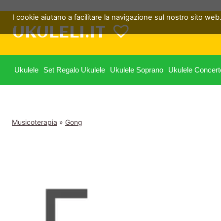
Salta
I cookie aiutano a facilitare la navigazione sul nostro sito web. 
al
UKULELI.IT
contenuto
Ukulele
Set Regalo Ukulele
Ukulele Soprano
Ukulele Concert
Musicoterapia
»
Gong