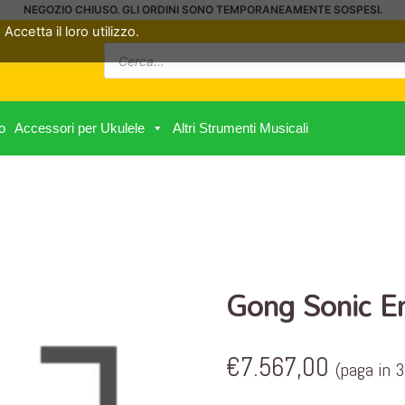
NEGOZIO CHIUSO. GLI ORDINI SONO TEMPORANEAMENTE SOSPESI.
Accetta il loro utilizzo.
Ricerca
prodotti
o
Accessori per Ukulele
Altri Strumenti Musicali
Gong Sonic E
€
7.567,00
(paga in 3