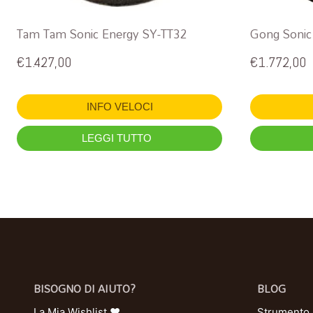
Tam Tam Sonic Energy SY-TT32
Gong Sonic
€
1.427,00
€
1.772,00
INFO VELOCI
LEGGI TUTTO
BISOGNO DI AIUTO?
BLOG
La Mia Wishlist ❤
Strumento U