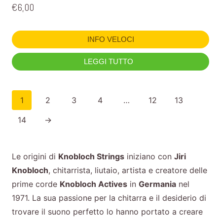
€
6,00
INFO VELOCI
LEGGI TUTTO
1
2
3
4
…
12
13
14
→
Le origini di
Knobloch Strings
iniziano con
Jiri
Knobloch
, chitarrista, liutaio, artista e creatore delle
prime corde
Knobloch Actives
in
Germania
nel
1971. La sua passione per la chitarra e il desiderio di
trovare il suono perfetto lo hanno portato a creare