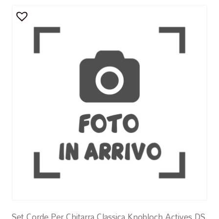
Set Corde Per Chitarra Classica Knobloch Actives DS