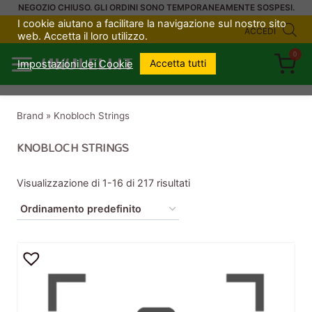
Salta
NEGOZIO CHIUSO. GLI ORDINI SONO TEMPORANEAMENTE SOSPESI.
I cookie aiutano a facilitare la navigazione sul nostro sito
al
ACCEDI
web. Accetta il loro utilizzo.
contenuto
0
UKULELI.IT
Accetta tutti
Impostazioni dei Cookie
Brand
»
Knobloch Strings
KNOBLOCH STRINGS
Visualizzazione di 1-16 di 217 risultati