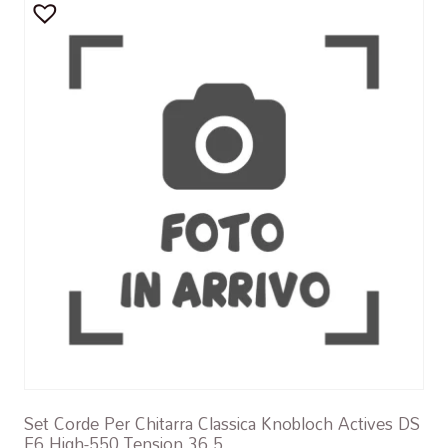
Set Corde Per Chitarra Classica Knobloch Actives DS
E6 High-550 Tension 36.5